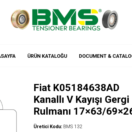
ASAYFA
ÜRÜN KATALOĞU
DOCUMENT & CATALO
Fiat K05184638AD
Kanallı V Kayışı Gergi
Rulmanı 17×63/69×2
Üretici Kodu:
BMS 132