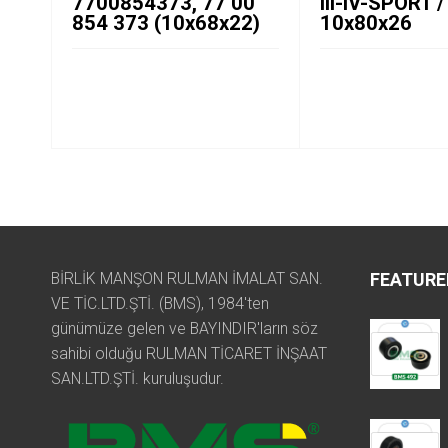
7700854373, 77 00
III-IV-SPORT /
854 373 (10x68x22)
10x80x26
BİRLİK MANŞON RULMAN İMALAT SAN.
FEATURE
VE TİC.LTD.ŞTİ. (BMS), 1984'ten
günümüze gelen ve BAYINDIR'ların söz
sahibi olduğu RULMAN TİCARET İNŞAAT
SAN.LTD.ŞTİ. kuruluşudur.