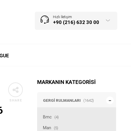
Hızlı İletişim
+90 (216) 632 30 00
GUE
MARKANIN KATEGORISI
GERGI RULMANLARI
(1642)
SHARE
6
Bmc
(4)
Man
(5)