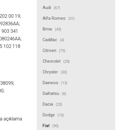
Audi
(67)
202 00 19;
Alfa Romeo
(31)
792836AA;
Bmw
(43)
 903 341
5080246AA;
Cadillac
(4)
55 102 118
Citroen
(75)
Chevrolet
(29)
Chrysler
(30)
Daewoo
T38099;
(13)
0;
Daihatsu
(6)
Dacia
(23)
Dodge
(10)
ıda açıklama
Fiat
(95)