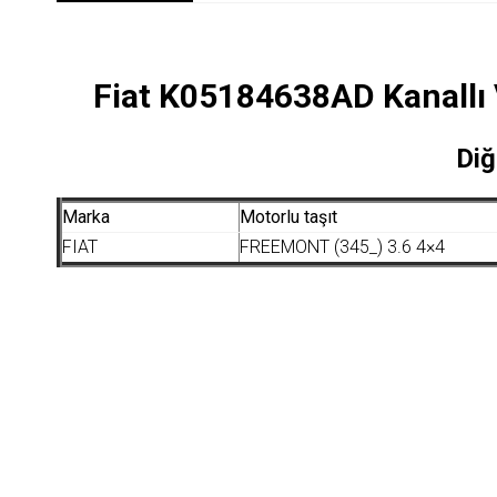
Fiat K05184638AD Kanallı 
Diğ
Marka
Motorlu taşıt
FIAT
FREEMONT (345_) 3.6 4×4