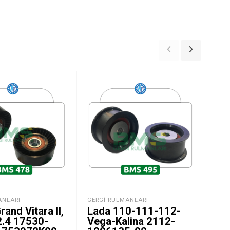
ANLARI
GERGI RULMANLARI
DAC
rand Vitara II,
Lada 110-111-112-
Ren
2.4 17530-
Vega-Kalina 2112-
La