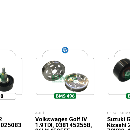
AUDI
GERGI RULM
R
Volkswagen Golf IV
Suzuki G
R025083
1.9TDI, 038145255B,
Kizashi 