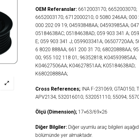
OEM Referanslar:
6612003170; 6652003070;
6652003170; 6712000210; 0 5080 246AA; 000 
000 202 09 19; 04593848AA; 04593985AA; 04
05184638AC; 05184638AD; 059 903 341 A; 059
E; 059 903 341 J; 059903341A; 06507720AA; 
6 8020 888AA; 661 200 31 70; 68020888AA; 9
00; 955 102 118 01; 96352818; K04593985AA;
K04627506AA; K04627851AA; K05184638AD;
K68020888AA;
Cross References;
INA F-231069; GTA0150; 
APV2134; 532016010; 532051110; 55094; 5570
Ölçü (Dimension);
17×63/69×26
Diğer Bilgiler:
Diğer uyumlu araç bilgileri aşağ
bölümünde yer almaktadır.