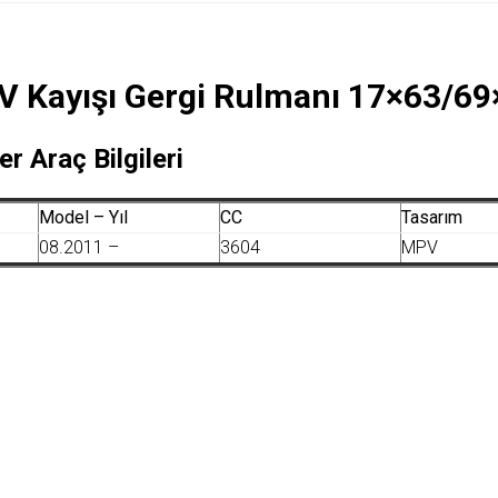
V Kayışı Gergi Rulmanı 17×63/6
er Araç Bilgileri
Model – Yıl
CC
Tasarım
08.2011 –
3604
MPV