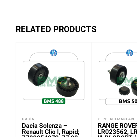
RELATED PRODUCTS
DACIA
GERGI RULMANLARI
Dacia Solenza –
RANGE ROVE
Renault Clio I, Rapid;
LR023562, L