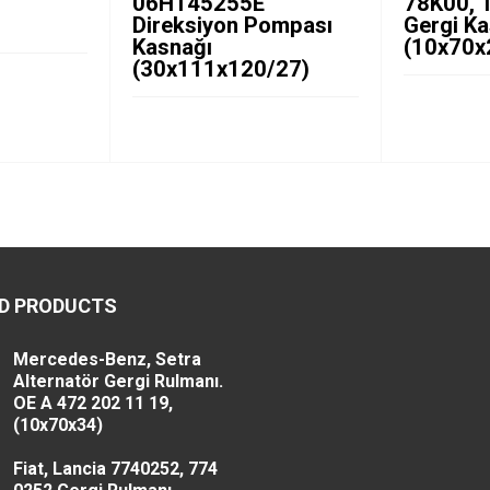
06H145255E
78K00, 
Direksiyon Pompası
Gergi K
Kasnağı
(10x70x
(30x111x120/27)
D PRODUCTS
Mercedes-Benz, Setra
Alternatör Gergi Rulmanı.
OE A 472 202 11 19,
(10x70x34)
Fiat, Lancia 7740252, 774