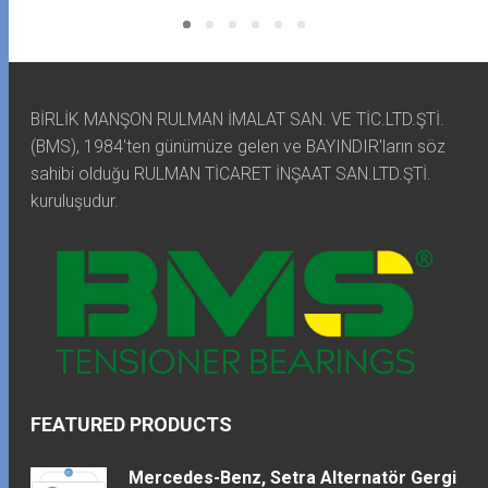
BİRLİK MANŞON RULMAN İMALAT SAN. VE TİC.LTD.ŞTİ.
(BMS), 1984'ten günümüze gelen ve BAYINDIR'ların söz
sahibi olduğu RULMAN TİCARET İNŞAAT SAN.LTD.ŞTİ.
kuruluşudur.
FEATURED PRODUCTS
Mercedes-Benz, Setra Alternatör Gergi