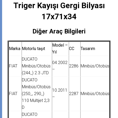
Triger Kayışı Gergi Bilyası
17x71x34
Diğer Araç Bilgileri
Model –
Marka
Motorlu taşıt
CC
Tasarım
Yıl
DUCATO
04.2002
FIAT
Minibüs/Otobüs
2286
Minibüs/Otobüs
–
(244_) 2.3 JTD
DUCATO
Minibüs/Otobüs
10.2011
FIAT
(250_, 290_)
2287
Minibüs/Otobüs
–
110 Multijet 2,3
D
DUCATO