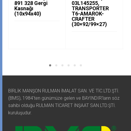
891 328 Gergi
03L145255,
Kasnağı
TRANSPORTER
(10x94x40)
T6-AMAROK-
CRAFTER
(30×92/99×27)
BİRLİK MANŞON RULMAN İMALAT SAN. VE TİC.LTD.ŞTİ.
(BMS), 1984'ten günümüze gelen ve BAYINDIR'ların söz
sahibi olduğu RULMAN TİCARET İNŞAAT SAN.LTD.ŞTİ.
kuruluşudur.