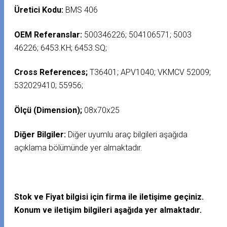
Üretici Kodu:
BMS 406
OEM Referanslar:
500346226; 504106571; 5003
46226; 6453.KH; 6453.SQ;
Cross References;
T36401; APV1040; VKMCV 52009;
532029410; 55956;
Ölçü (Dimension);
08x70x25
Diğer Bilgiler:
Diğer uyumlu araç bilgileri aşağıda
açıklama bölümünde yer almaktadır.
Stok ve Fiyat bilgisi için firma ile iletişime geçiniz.
Konum ve iletişim bilgileri aşağıda yer almaktadır.