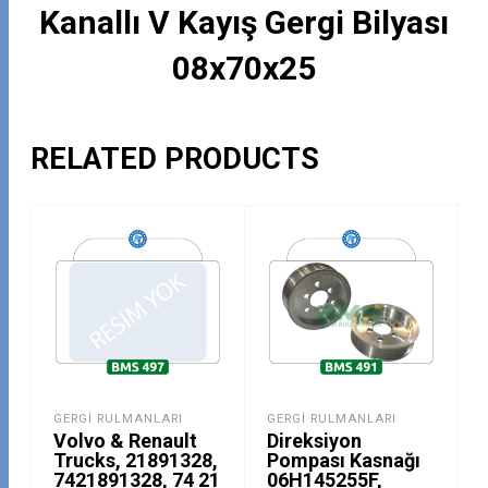
Kanallı V Kayış Gergi Bilyası
08x70x25
RELATED PRODUCTS
GERGI RULMANLARI
GERGI RULMANLARI
Volvo & Renault
Direksiyon
Trucks, 21891328,
Pompası Kasnağı
7421891328, 74 21
06H145255F,