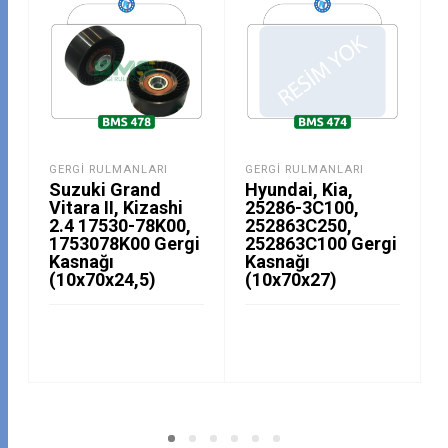
GERGI RULMANLARI
GERGI RULMANLARI
Suzuki Grand
Hyundai, Kia,
Vitara II, Kizashi
25286-3C100,
2.4 17530-78K00,
252863C250,
1753078K00 Gergi
252863C100 Gergi
Kasnağı
Kasnağı
(10x70x24,5)
(10x70x27)