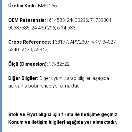
Üretici Kodu:
BMS 266
OEM Referanslar:
614533; 24430296; 71739304;
90537585; 24 430 296; 6 14 533;
Cross References;
T38177; APV2307; VKM 34027;
534012430; 55343;
Ölçü (Dimension);
17x82x22
Diğer Bilgiler:
Diğer uyumlu araç bilgileri aşağıda
açıklama bölümünde yer almaktadır.
Stok ve Fiyat bilgisi için firma ile iletişime geçiniz.
Konum ve iletişim bilgileri aşağıda yer almaktadır.