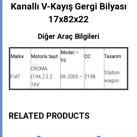
Kanallı V-Kayış Gergi Bilyası
17x82x22
Diğer Araç Bilgileri
Model –
Marka
Motorlu taşıt
CC
Tasarım
Yıl
CROMA
Station
FIAT
(194_) 2.2
06.2005 –
2198
wagon
16V
RELATED PRODUCTS