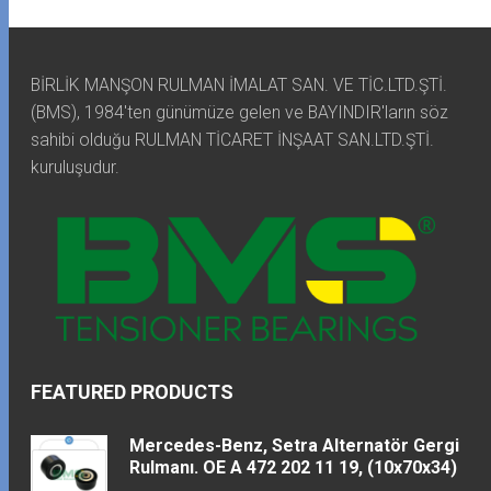
BİRLİK MANŞON RULMAN İMALAT SAN. VE TİC.LTD.ŞTİ.
(BMS), 1984'ten günümüze gelen ve BAYINDIR'ların söz
sahibi olduğu RULMAN TİCARET İNŞAAT SAN.LTD.ŞTİ.
kuruluşudur.
FEATURED PRODUCTS
Mercedes-Benz, Setra Alternatör Gergi
Rulmanı. OE A 472 202 11 19, (10x70x34)