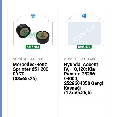
GERGI RULMANLARI
GERGI RULMANLARI
Mercedes-Benz
Hyundai Accent
Sprinter 651 200
IV, i10, i20; Kia
09 70 –
Picanto 25286-
(08x65x26)
04000,
2528604050 Gergi
Kasnağı
(17x50x26,5)