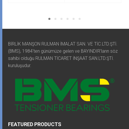
BİRLİK MANŞON RULMAN İMALAT SAN. VE TİC.LTD.ŞTİ.
(BMS), 1984'ten günümüze gelen ve BAYINDIR'ların söz
sahibi olduğu RULMAN TİCARET İNŞAAT SAN.LTD.ŞTİ.
kuruluşudur.
FEATURED PRODUCTS