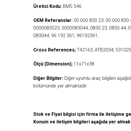
Üretici Kodu:
BMS 546
OEM Referanslar:
00 000 830 23; 00 000 830 
0000083023; 0000083044; 0830.23; 0830.44; 
083044; 96 192 361; 96192361;
Cross References;
T42163; ATB2034; 531025
Ölçü (Dimension);
11x71x38
Diğer Bilgiler:
Diğer uyumlu araç bilgileri aşağ
bölümünde yer almaktadır.
Stok ve Fiyat bilgisi için firma ile iletişime ge
Konum ve iletişim bilgileri aşağıda yer almak