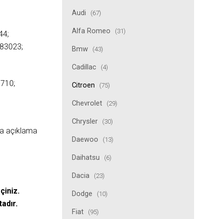
Audi
(67)
Alfa Romeo
(31)
44;
083023;
Bmw
(43)
Cadillac
(4)
710;
Citroen
(75)
Chevrolet
(29)
Chrysler
(30)
ıda açıklama
Daewoo
(13)
Daihatsu
(6)
Dacia
(23)
çiniz.
Dodge
(10)
tadır.
Fiat
(95)