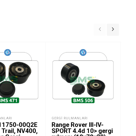
ANLARI
GERGI RULMANLARI
GER
 11750-00Q2E
Range Rover III-IV-
Me
 Trail, NV400,
SPORT 4.4d 10> gergi
Spr