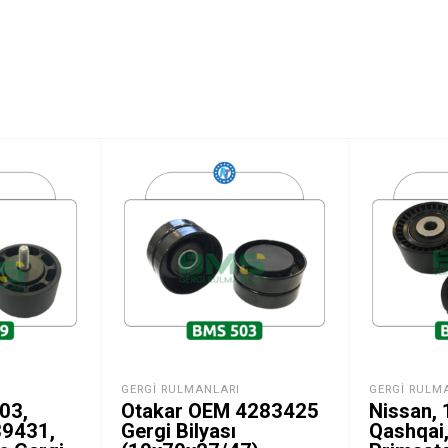
GERGI RULMANLARI
GERGI RULM
03,
Otakar OEM 4283425
Nissan,
89431,
Gergi Bilyası
Qashqai,