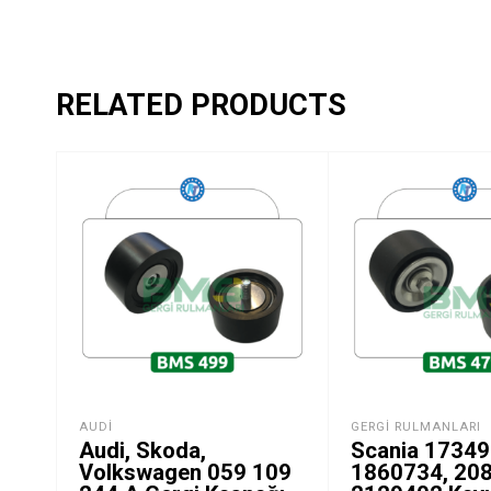
RELATED PRODUCTS
AUDI
GERGI RULMANLARI
Audi, Skoda,
Scania 17349
Volkswagen 059 109
1860734, 20