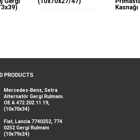
ş Gergi
(10x70x27/47)
Primasta
73x39)
Kasnağı
D PRODUCTS
Mercedes-Benz, Setra
Alternatör Gergi Rulmanı.
OE A 472 202 11 19,
(10x70x34)
Fiat, Lancia 7740252, 774
0252 Gergi Rulmanı
(10x79x24)