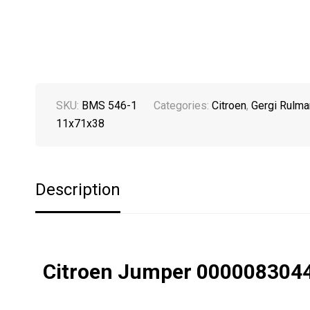
SKU:
BMS 546-1
Categories:
Citroen
,
Gergi Rulman
11x71x38
Description
Citroen Jumper 0000083044 