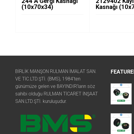
244 A Gergi Kasnağı
2129402 Kayı
(10x70x34)
Kasnağı (10x
BİRLİK MANŞON RULMAN İMALAT SAN.
FEATURE
VE TİC.LTD.ŞTİ. (BMS), 1984'ten
günümüze gelen ve BAYINDIR'ların söz
sahibi olduğu RULMAN TİCARET İNŞAAT
SAN.LTD.ŞTİ. kuruluşudur.