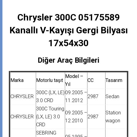
Chrysler 300C 05175589
Kanallı V-Kayışı Gergi Bilyası
17x54x30
Diğer Araç Bilgileri
Model –
Marka
Motorlu taşıt
CC
Tasarım
Yıl
300C (LX, LE)
09.2005 –
CHRYSLER
2987
Sedan
3.0 CRD
11.2012
300C Touring
09.2005 –
Station
CHRYSLER
(LX, LE) 3.0
2987
12.2010
wagon
CRD
SEBRING
05.1995 –