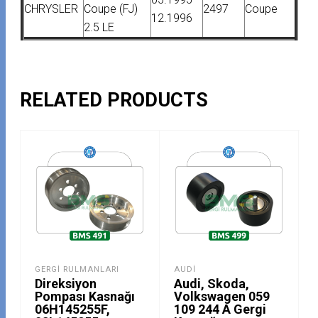
CHRYSLER
Coupe (FJ)
2497
Coupe
12.1996
2.5 LE
RELATED PRODUCTS
GERGI RULMANLARI
AUDI
Direksiyon
Audi, Skoda,
Pompası Kasnağı
Volkswagen 059
06H145255F,
109 244 A Gergi