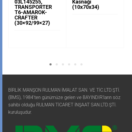
03L145255,
Kasnağı
TRANSPORTER
(10x70x34)
T6-AMAROK-
CRAFTER
(30×92/99×27)
BİRLİK MANŞON RULMAN İMALAT SAN. VE TİC.LTD.ŞTİ.
(BMS), 1984'ten günümüze gelen ve BAYINDIR'ların söz
sahibi olduğu RULMAN TİCARET İNŞAAT SAN.LTD.ŞTİ.
kuruluşudur.