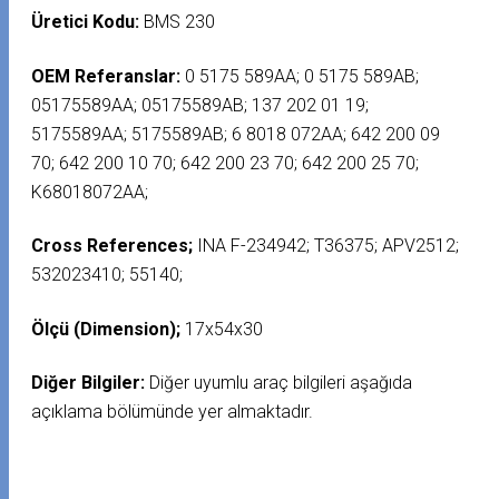
Üretici Kodu:
BMS 230
OEM Referanslar:
0 5175 589AA; 0 5175 589AB;
05175589AA; 05175589AB; 137 202 01 19;
5175589AA; 5175589AB; 6 8018 072AA; 642 200 09
70; 642 200 10 70; 642 200 23 70; 642 200 25 70;
K68018072AA;
Cross References;
INA F-234942; T36375; APV2512;
532023410; 55140;
Ölçü (Dimension);
17x54x30
Diğer Bilgiler:
Diğer uyumlu araç bilgileri aşağıda
açıklama bölümünde yer almaktadır.