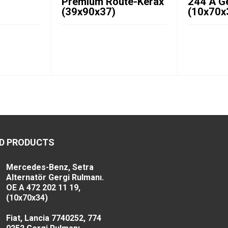
ı
Premium Route-Kerax
244 A G
(39x90x37)
(10x70x
D PRODUCTS
Mercedes-Benz, Setra
Alternatör Gergi Rulmanı.
OE A 472 202 11 19,
(10x70x34)
Fiat, Lancia 7740252, 774