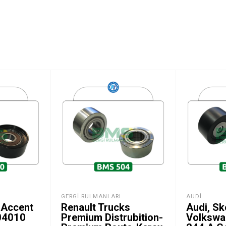
GERGI RULMANLARI
AUDI
 Accent
Renault Trucks
Audi, Sk
04010
Premium Distrubition-
Volkswa