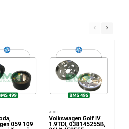
AUDI
GER
oda,
Volkswagen Golf IV
TO
gen 059 109
1.9TDI, 038145255B,
CR