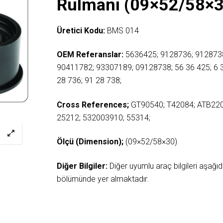
Rulmanı (09×52/58×
Üretici Kodu:
BMS 014
OEM Referanslar:
5636425; 9128736; 912873
90411782; 93307189; 09128738; 56 36 425; 6 
28 736; 91 28 738;
Cross References;
GT90540; T42084; ATB22
25212; 532003910; 55314;
Ölçü (Dimension);
(09×52/58×30)
Diğer Bilgiler:
Diğer uyumlu araç bilgileri aşağ
bölümünde yer almaktadır.