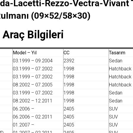
da-Lacetti-Rezzo-Vectra-Vivant 
Rulmanı (09×52/58×30)
 Araç Bilgileri
Model – Yıl
CC
Tasarım
03.1999 – 09.2004
2392
Sedan
03.1999 – 07.2002
1998
Hatchback
03.1999 – 07.2002
1998
Hatchback
08.2002 – 07.2005
1998
Hatchback
03.1999 – 07.2002
1998
Sedan
08.2002 – 12.2011
1998
Sedan
06.2006 –
2405
SUV
06.2006 – 02.2011
2405
SUV
01.2007 –
2405
SUV
WD
01.2007 – 02.2011
2405
SUV