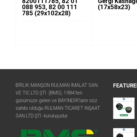
8200111785, 82 01
Gergi Kasnağ
088 953, 82 00 111
(17x58x23)
785 (29x102x28)
BİRLİK MANŞON RULMAN İMALAT SAN.
FEATURE
VE TİC.LTD.ŞTİ. (BMS), 1984'ten
günümüze gelen ve BAYINDIR'ların söz
sahibi olduğu RULMAN TİCARET İNŞAAT
SAN.LTD.ŞTİ. kuruluşudur.