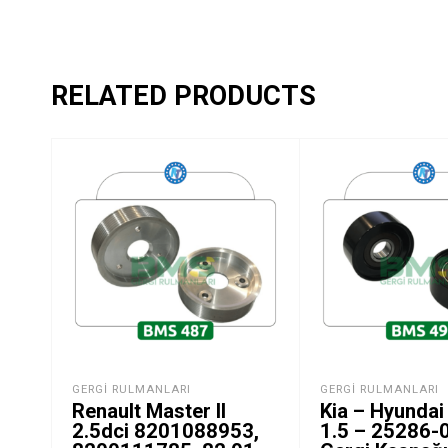
RELATED PRODUCTS
GERGI RULMANLARI
GERGI RULMANLARI
Renault Master II
Kia – Hyundai
2.5dci 8201088953,
1.5 – 25286-