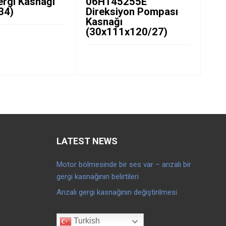
ergi Kasnağı
06H145255E
CR
34)
Direksiyon Pompası
(1
Kasnağı
(30x111x120/27)
LATEST NEWS
Motor bölmesinde bir ses var – arızalı bir
gergi kasnağının belirtileri
Arızalı gergi kasnağının değiştirilmesi
Turkish