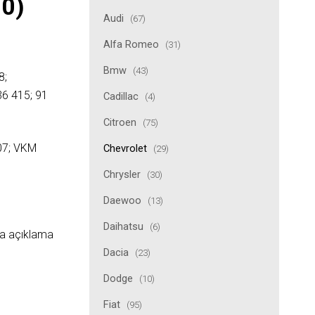
30)
Audi
(67)
Alfa Romeo
(31)
Bmw
(43)
8;
36 415; 91
Cadillac
(4)
Citroen
(75)
07; VKM
Chevrolet
(29)
Chrysler
(30)
Daewoo
(13)
Daihatsu
(6)
ıda açıklama
Dacia
(23)
Dodge
(10)
Fiat
(95)