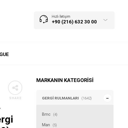
Hızlı İletişim
+90 (216) 632 30 00
GUE
MARKANIN KATEGORISI
GERGI RULMANLARI
(1642)
SHARE
-
Bmc
(4)
ergi
Man
(5)