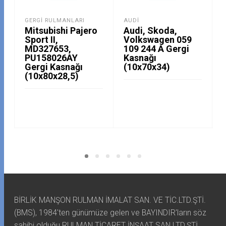
GERGI RULMANLARI
AUDI
Mitsubishi Pajero
Audi, Skoda,
Sport II,
Volkswagen 059
MD327653,
109 244 A Gergi
PU158026AY
Kasnağı
Gergi Kasnağı
(10x70x34)
(10x80x28,5)
BİRLİK MANŞON RULMAN İMALAT SAN. VE TİC.LTD.ŞTİ.
(BMS), 1984'ten günümüze gelen ve BAYINDIR'ların söz
sahibi olduğu RULMAN TİCARET İNŞAAT SAN.LTD.ŞTİ.