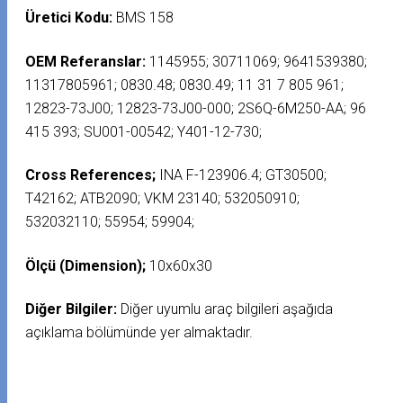
Üretici Kodu:
BMS 158
OEM Referanslar:
1145955; 30711069; 9641539380;
11317805961; 0830.48; 0830.49; 11 31 7 805 961;
12823-73J00; 12823-73J00-000; 2S6Q-6M250-AA; 96
415 393; SU001-00542; Y401-12-730;
Cross References;
INA F-123906.4; GT30500;
T42162; ATB2090; VKM 23140; 532050910;
532032110; 55954; 59904;
Ölçü (Dimension);
10x60x30
Diğer Bilgiler:
Diğer uyumlu araç bilgileri aşağıda
açıklama bölümünde yer almaktadır.