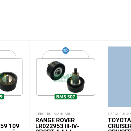
GERGI RULMANLARI
GERGI RULM
RANGE ROVER
TOYOTA
059 109
LR022953 III-IV-
CRUISE