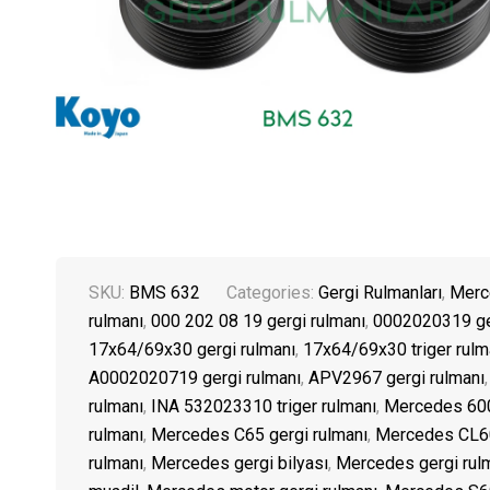
SKU:
BMS 632
Categories:
Gergi Rulmanları
,
Merc
rulmanı
,
000 202 08 19 gergi rulmanı
,
0002020319 ger
17x64/69x30 gergi rulmanı
,
17x64/69x30 triger rulm
A0002020719 gergi rulmanı
,
APV2967 gergi rulmanı
rulmanı
,
INA 532023310 triger rulmanı
,
Mercedes 600
rulmanı
,
Mercedes C65 gergi rulmanı
,
Mercedes CL60
rulmanı
,
Mercedes gergi bilyası
,
Mercedes gergi rul