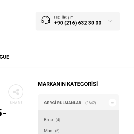
Hızlı İletişim
+90 (216) 632 30 00
GUE
MARKANIN KATEGORISI
GERGI RULMANLARI
(1642)
SHARE
5-
Bmc
(4)
Man
(5)