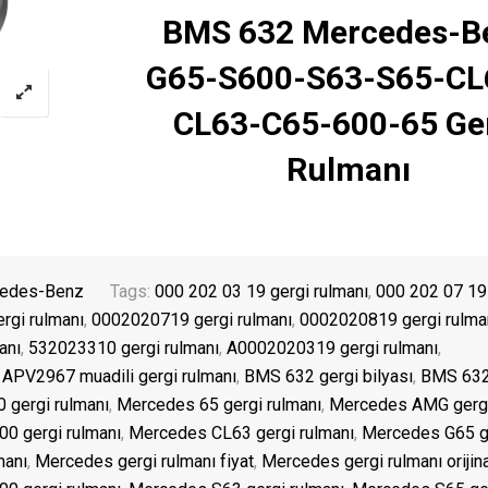
BMS 632 Mercedes-B
G65-S600-S63-S65-CL
CL63-C65-600-65 Ge
Rulmanı
edes-Benz
Tags:
000 202 03 19 gergi rulmanı
,
000 202 07 19
gi rulmanı
,
0002020719 gergi rulmanı
,
0002020819 gergi rulma
anı
,
532023310 gergi rulmanı
,
A0002020319 gergi rulmanı
,
,
APV2967 muadili gergi rulmanı
,
BMS 632 gergi bilyası
,
BMS 632
 gergi rulmanı
,
Mercedes 65 gergi rulmanı
,
Mercedes AMG gerg
0 gergi rulmanı
,
Mercedes CL63 gergi rulmanı
,
Mercedes G65 g
manı
,
Mercedes gergi rulmanı fiyat
,
Mercedes gergi rulmanı orijina