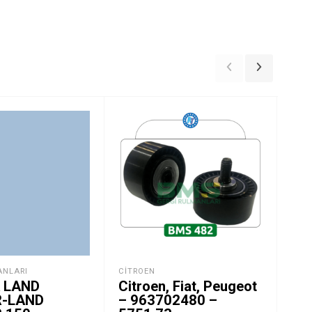
ANLARI
CITROEN
AUD
 LAND
Citroen, Fiat, Peugeot
Vo
R-LAND
– 963702480 –
1.