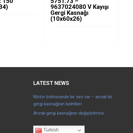
 150
5751.73 –
06
34)
9637024080 V Kayışı
Di
Gergi Kasnağı
Ka
(10x60x26)
(3
LATEST NEWS
Motor bölmesinde bir ses var – arızalı bir
gergi kasnağının belirtileri
Arızalı gergi kasnağının değiştirilmesi
Turkish