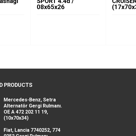
Kasnağı
SPORT 4.4d /
CRUISER
08x65x26
(17x70x
D PRODUCTS
Mercedes-Benz, Setra
Alternatör Gergi Rulmanı.
OE A 472 202 11 19,
(10x70x34)
Fiat, Lancia 7740252, 774