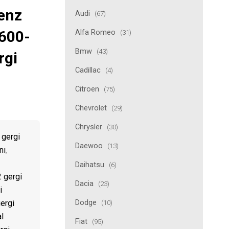
enz
Audi
(67)
600-
Alfa Romeo
(31)
Bmw
(43)
rgi
Cadillac
(4)
Citroen
(75)
Chevrolet
(29)
Chrysler
(30)
 gergi
Daewoo
(13)
nı
,
Daihatsu
(6)
 gergi
Dacia
(23)
i
Dodge
ergi
(10)
l
Fiat
(95)