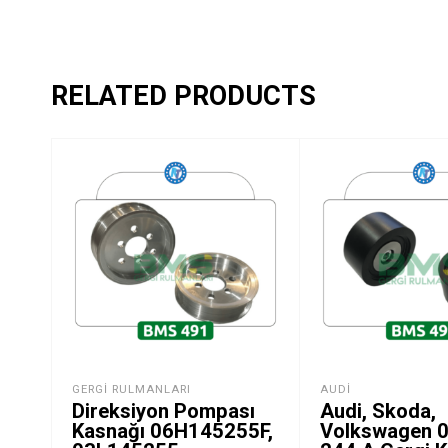
RELATED PRODUCTS
GERGI RULMANLARI
AUDI
Direksiyon Pompası
Audi, Skoda,
Kasnağı 06H145255F,
Volkswagen 