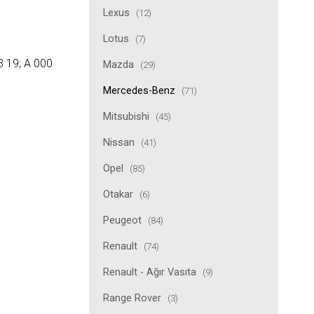
Lexus
(12)
Lotus
(7)
 19; A 000
Mazda
(29)
Mercedes-Benz
(71)
Mitsubishi
(45)
Nissan
(41)
Opel
(85)
Otakar
(6)
Peugeot
(84)
Renault
(74)
Renault - Ağır Vasıta
(9)
Range Rover
(3)