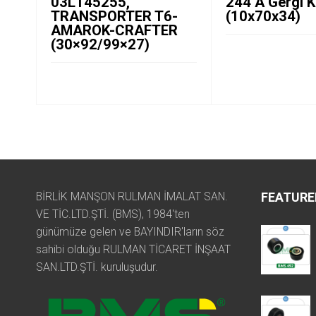
03L145255,
244 A Gergi 
TRANSPORTER T6-
(10x70x34)
AMAROK-CRAFTER
(30×92/99×27)
BİRLİK MANŞON RULMAN İMALAT SAN.
FEATURE
VE TİC.LTD.ŞTİ. (BMS), 1984'ten
günümüze gelen ve BAYINDIR'ların söz
sahibi olduğu RULMAN TİCARET İNŞAAT
SAN.LTD.ŞTİ. kuruluşudur.