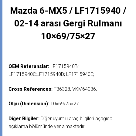
Mazda 6-MX5 / LF1715940 /
02-14 arası Gergi Rulmanı
10×69/75×27
OEM Referanslar:
LF1715940B;
LF1715940C;LF1715940D; LF1715940E;
Cross References:
T36328; VKM64036;
Ölçü (Dimension):
10×69/75×27
Diğer Bilgiler:
Diğer uyumlu araç bilgileri aşağıda
açıklama bölümünde yer almaktadır.