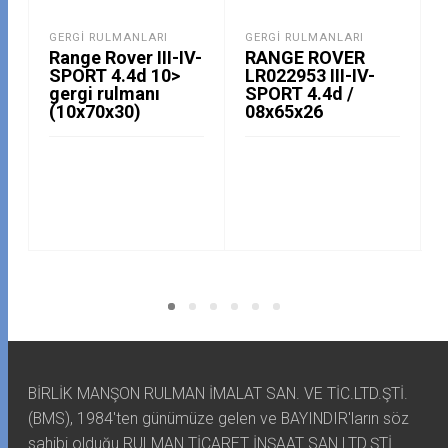
GERGI RULMANLARI
GERGI RULMANLARI
Range Rover III-IV-
RANGE ROVER
SPORT 4.4d 10>
LR022953 III-IV-
gergi rulmanı
SPORT 4.4d /
(10x70x30)
08x65x26
BİRLİK MANŞON RULMAN İMALAT SAN. VE TİC.LTD.ŞTİ.
(BMS), 1984'ten günümüze gelen ve BAYINDIR'ların söz
sahibi olduğu RULMAN TİCARET İNŞAAT SAN.LTD.ŞTİ.