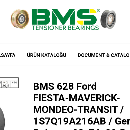
ASAYFA
ÜRÜN KATALOĞU
DOCUMENT & CATALO
BMS 628 Ford
FIESTA-MAVERICK-
MONDEO-TRANSIT /
1S7Q19A216AB / Ger