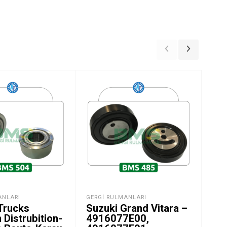
ANLARI
GERGI RULMANLARI
GER
Trucks
Suzuki Grand Vitara –
RA
Distrubition-
4916077E00,
LR