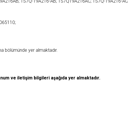
19A216AB; 1S7Q-19A216-AB; 1S7Q19A216AC; 1S7Q-19A216-AC
065110;
ama bölümünde yer almaktadır.
Konum ve iletişim bilgileri aşağıda yer almaktadır.