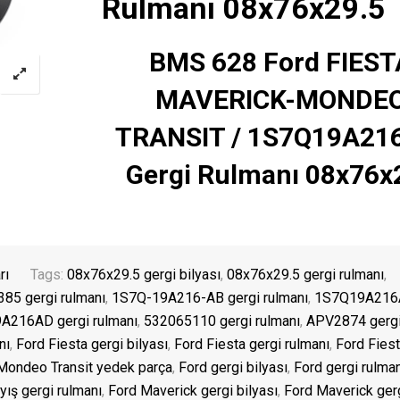
Rulmanı 08x76x29.5
BMS 628 Ford FIEST
MAVERICK-MONDE
TRANSIT / 1S7Q19A216
Gergi Rulmanı 08x76x
rı
Tags:
08x76x29.5 gergi bilyası
,
08x76x29.5 gergi rulmanı
,
85 gergi rulmanı
,
1S7Q-19A216-AB gergi rulmanı
,
1S7Q19A216
A216AD gergi rulmanı
,
532065110 gergi rulmanı
,
APV2874 gerg
nı
,
Ford Fiesta gergi bilyası
,
Ford Fiesta gergi rulmanı
,
Ford Fies
Mondeo Transit yedek parça
,
Ford gergi bilyası
,
Ford gergi rulman
yış gergi rulmanı
,
Ford Maverick gergi bilyası
,
Ford Maverick ger