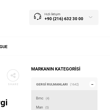
Hızlı İletişim
+90 (216) 632 30 00
GUE
MARKANIN KATEGORISI
GERGI RULMANLARI
(1642)
SHARE
Bmc
(4)
gi
Man
(5)