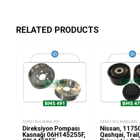
RELATED PRODUCTS
GERGI RULMANLARI
GERGI RULMANLARI
Direksiyon Pompası
Nissan, 1175
Kasnağı 06H145255F,
Qashqai, Trai