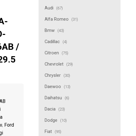
Audi
(67)
A-
Alfa Romeo
(31)
Bmw
(43)
O-
Cadillac
(4)
AB /
Citroen
(75)
29.5
Chevrolet
(29)
Chrysler
(30)
Daewoo
(13)
Daihatsu
(6)
AB
i
Dacia
(23)
ta
Dodge
(10)
ı
,
Ford
Fiat
(95)
gi