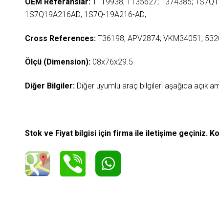
OEM Referanslar:
1119938; 1135627; 1374385; 1S7Q
1S7Q19A216AD; 1S7Q-19A216-AD;
Cross References:
T36198; APV2874; VKM34051; 532
Ölçü (Dimension):
08x76x29.5
Diğer Bilgiler:
Diğer uyumlu araç bilgileri aşağıda açıkl
Stok ve Fiyat bilgisi için firma ile iletişime geçiniz. 