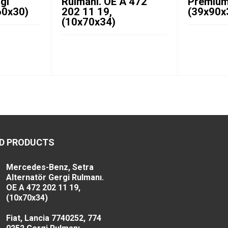
gi
Rulmanı. OE A 472
Premium
60x30)
202 11 19,
(39x90x
(10x70x34)
D PRODUCTS
Mercedes-Benz, Setra
Alternatör Gergi Rulmanı.
OE A 472 202 11 19,
(10x70x34)
Fiat, Lancia 7740252, 774