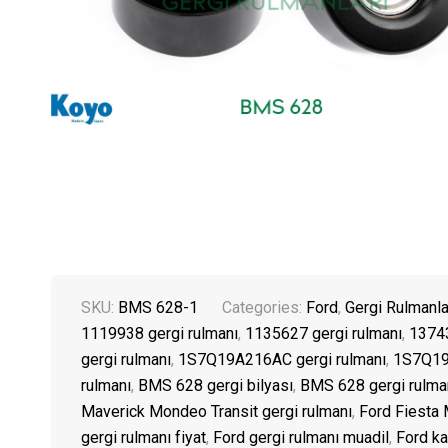
SKU:
BMS 628-1
Categories:
Ford
,
Gergi Rulmanla
1119938 gergi rulmanı
,
1135627 gergi rulmanı
,
13743
gergi rulmanı
,
1S7Q19A216AC gergi rulmanı
,
1S7Q19
rulmanı
,
BMS 628 gergi bilyası
,
BMS 628 gergi rulma
Maverick Mondeo Transit gergi rulmanı
,
Ford Fiesta 
gergi rulmanı fiyat
,
Ford gergi rulmanı muadil
,
Ford ka