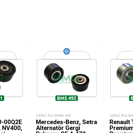
GERGI RULMANLARI
GERGI RULM
0-00Q2E
Mercedes-Benz, Setra
Renault 
l, NV400,
Alternatör Gergi
Premium 