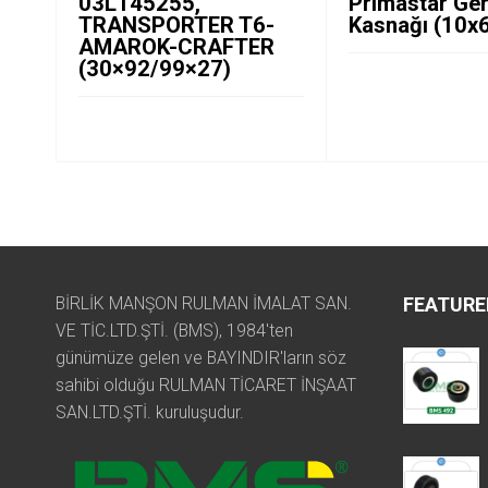
03L145255,
Primastar Ger
TRANSPORTER T6-
Kasnağı (10x
AMAROK-CRAFTER
(30×92/99×27)
BİRLİK MANŞON RULMAN İMALAT SAN.
FEATURE
VE TİC.LTD.ŞTİ. (BMS), 1984'ten
günümüze gelen ve BAYINDIR'ların söz
sahibi olduğu RULMAN TİCARET İNŞAAT
SAN.LTD.ŞTİ. kuruluşudur.