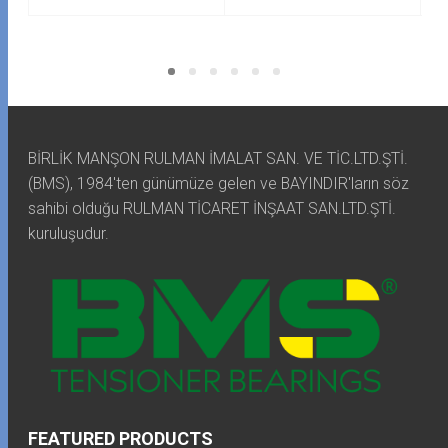
BİRLİK MANŞON RULMAN İMALAT SAN. VE TİC.LTD.ŞTİ.
(BMS), 1984'ten günümüze gelen ve BAYINDIR'ların söz
sahibi olduğu RULMAN TİCARET İNŞAAT SAN.LTD.ŞTİ.
kuruluşudur.
FEATURED PRODUCTS