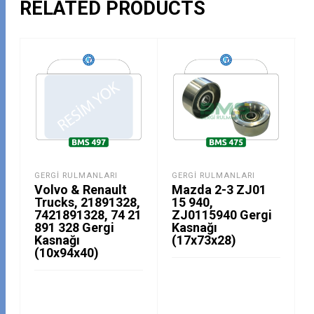
RELATED PRODUCTS
GERGI RULMANLARI
GERGI RULMANLARI
Volvo & Renault
Mazda 2-3 ZJ01
Trucks, 21891328,
15 940,
7421891328, 74 21
ZJ0115940 Gergi
891 328 Gergi
Kasnağı
Kasnağı
(17x73x28)
(10x94x40)