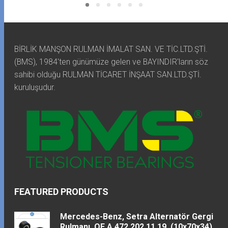
BİRLİK MANŞON RULMAN İMALAT SAN. VE TİC.LTD.ŞTİ.
(BMS), 1984'ten günümüze gelen ve BAYINDIR'ların söz
sahibi olduğu RULMAN TİCARET İNŞAAT SAN.LTD.ŞTİ.
kuruluşudur.
FEATURED PRODUCTS
Mercedes-Benz, Setra Alternatör Gergi
Rulmanı. OE A 472 202 11 19, (10x70x34)