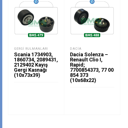
GERGI RULMANLARI
DACIA
Scania 1734903,
Dacia Solenza –
1860734, 2089431,
Renault Clio I,
2129402 Kayış
Rapid;
Gergi Kasnağı
7700854373, 77 00
(10x73x39)
854 373
(10x68x22)