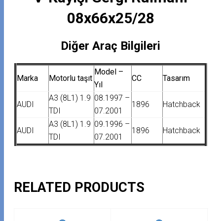
08x66x25/28
Diğer Araç Bilgileri
Model –
Marka
Motorlu taşıt
CC
Tasarım
Yıl
A3 (8L1) 1.9
08.1997 –
AUDI
1896
Hatchback
TDI
07.2001
A3 (8L1) 1.9
09.1996 –
AUDI
1896
Hatchback
TDI
07.2001
RELATED PRODUCTS