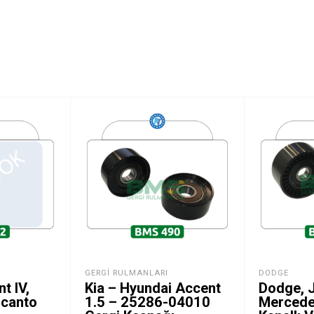
GERGI RULMANLARI
DODGE
t IV,
Kia – Hyundai Accent
Dodge, 
Picanto
1.5 – 25286-04010
Mercede