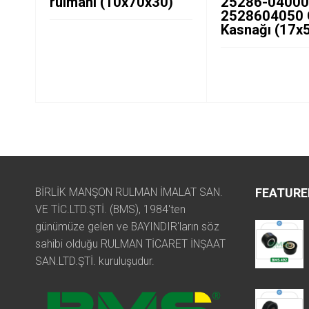
rulmanı (10x70x30)
25286-04000
2528604050 
Kasnağı (17x
BİRLİK MANŞON RULMAN İMALAT SAN.
FEATURE
VE TİC.LTD.ŞTİ. (BMS), 1984'ten
günümüze gelen ve BAYINDIR'ların söz
sahibi olduğu RULMAN TİCARET İNŞAAT
SAN.LTD.ŞTİ. kuruluşudur.