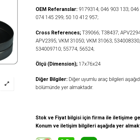
OEM Referanslar:
9179314; 046 903 133; 046 
074 145 299; 50 10 412 957;
Cross References;
T39066; T38437; APV2294
APV2395; VKM 31050; VKM 31063; 534008330
534009710; 55774; 56524;
Ölçü (Dimension);
17x76x24
Diğer Bilgiler:
Diğer uyumlu araç bilgileri aşağ
bölümünde yer almaktadır.
Stok ve Fiyat bilgisi için firma ile iletişime ge
Konum ve iletişim bilgileri aşağıda yer almak