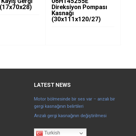
V Kayış Gergi
06H145255E
Pr
 (17x70x28)
Direksiyon Pompası
(3
Kasnağı
(30x111x120/27)
LATEST NEWS
Motor bölmesinde bir ses var – arızalı bir
gergi kasnağının belirtileri
Arızalı gergi kasnağının değiştirilmesi
Turkish