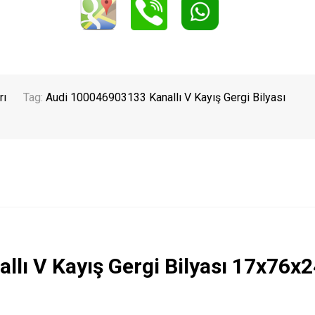
rı
Tag:
Audi 100046903133 Kanallı V Kayış Gergi Bilyası
lı V Kayış Gergi Bilyası 17x76x