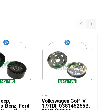
AUDI
GER
Jeep,
Volkswagen Golf IV
Ren
s-Benz, Ford
1.9TDI, 038145255B,
Pre