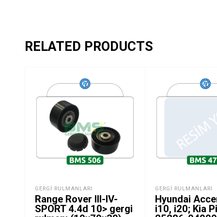
RELATED PRODUCTS
GERGI RULMANLARI
GERGI RULMANLARI
Range Rover III-IV-
Hyundai Accen
SPORT 4.4d 10> gergi
i10, i20; Kia 