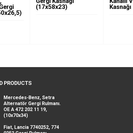
,
Gergi Kasnağı
Kanallı 
Gergi
(17x58x23)
Kasnağı
50x26,5)
D PRODUCTS
Mercedes-Benz, Setra
Alternatör Gergi Rulmanı.
OE A 472 202 11 19,
(10x70x34)
Fiat, Lancia 7740252, 774