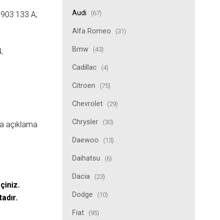
Audi
(67)
903 133 A;
Alfa Romeo
(31)
Bmw
(43)
;
;
Cadillac
(4)
Citroen
(75)
Chevrolet
(29)
Chrysler
(30)
ıda açıklama
Daewoo
(13)
Daihatsu
(6)
Dacia
(23)
çiniz.
Dodge
(10)
tadır.
Fiat
(95)