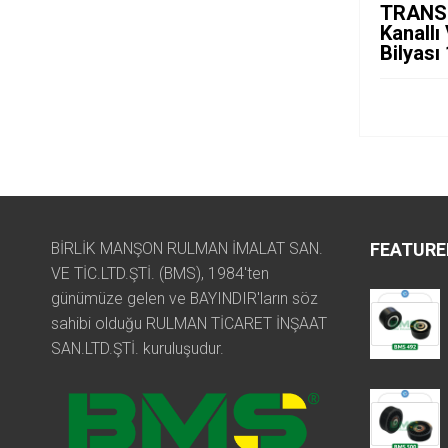
TRANS
Kanallı
Bilyas
BİRLİK MANŞON RULMAN İMALAT SAN.
FEATURE
VE TİC.LTD.ŞTİ. (BMS), 1984'ten
günümüze gelen ve BAYINDIR'ların söz
sahibi olduğu RULMAN TİCARET İNŞAAT
SAN.LTD.ŞTİ. kuruluşudur.