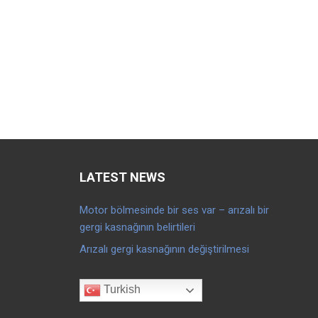
LATEST NEWS
Motor bölmesinde bir ses var – arızalı bir
gergi kasnağının belirtileri
Arızalı gergi kasnağının değiştirilmesi
Turkish