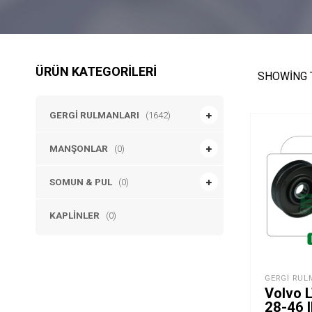
ÜRÜN KATEGORILERI
SHOWING 
GERGI RULMANLARI
(1642)
MANŞONLAR
(0)
SOMUN & PUL
(0)
KAPLINLER
(0)
GERGI RUL
Volvo 
28-46 I