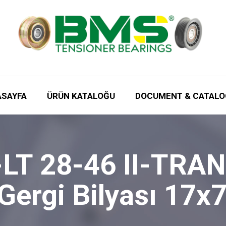
ASAYFA
ÜRÜN KATALOĞU
DOCUMENT & CATALO
-LT 28-46 II-TR
 Gergi Bilyası 17x