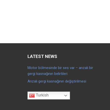
LATEST NEWS
Motor bölmesinde bir ses var – arızalı bir
gergi kasnağının belirtileri
Arızalı gergi kasnağının değiştirilmesi
Turkish