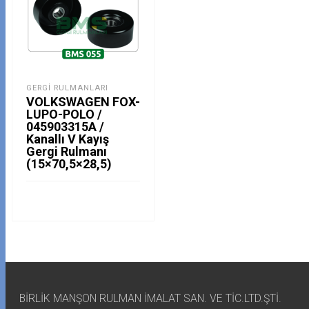
GERGI RULMANLARI
VOLKSWAGEN FOX-
LUPO-POLO /
045903315A /
Kanallı V Kayış
Gergi Rulmanı
(15×70,5×28,5)
BİRLİK MANŞON RULMAN İMALAT SAN. VE TİC.LTD.ŞTİ.