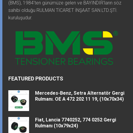
(BMS), 1984'ten günümüze gelen ve BAYINDIR'ların söz
sahibi olduğu RULMAN TİCARET İNŞAAT SAN.LTD.ŞTİ.
kuruluşudur.
FEATURED PRODUCTS
Mercedes-Benz, Setra Alternatör Gergi
Rulmanı. OE A 472 202 11 19, (10x70x34)
Fiat, Lancia 7740252, 774 0252 Gergi
Rulmanı (10x79x24)