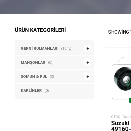
ÜRÜN KATEGORILERI
SHOWING 
GERGI RULMANLARI
(1642)
MANŞONLAR
(0)
SOMUN & PUL
(0)
KAPLINLER
(0)
GERGI RUL
Suzuki 
49160