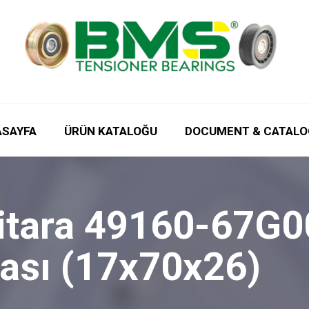
ASAYFA
ÜRÜN KATALOĞU
DOCUMENT & CATALO
itara 49160-67G00
yası (17x70x26)