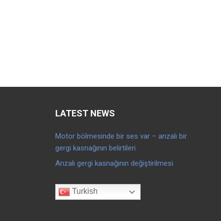
LATEST NEWS
Motor bölmesinde bir ses var – arızalı bir
gergi kasnağının belirtileri
Arızalı gergi kasnağının değiştirilmesi
Turkish