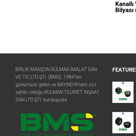
Kanallı
Bilyası
BİRLİK MANŞON RULMAN İMALAT SAN.
FEATURE
VE TİC.LTD.ŞTİ. (BMS), 1984'ten
günümüze gelen ve BAYINDIR'ların söz
sahibi olduğu RULMAN TİCARET İNŞAAT
SAN.LTD.ŞTİ. kuruluşudur.