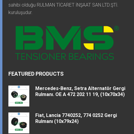
sahibi olduğu RULMAN TİCARET İNŞAAT SAN.LTD.ŞTİ.
kuruluşudur.
FEATURED PRODUCTS
Mercedes-Benz, Setra Alternatör Gergi
Rulmanı. OE A 472 202 11 19, (10x70x34)
Fiat, Lancia 7740252, 774 0252 Gergi
Rulmanı (10x79x24)