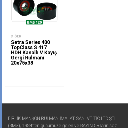
DIĞER
Setra Series 400
TopClass S 417
HDH Kanallı V Kayış
Gergi Rulmanı
20x75x38
BİRLİK MANŞON RULMAN İMALAT SAN. VE TİC.LTD.ŞTİ.
(BMS), 1984'ten günümüze gelen ve BAYINDIR'ların söz