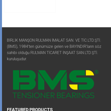
BİRLİK MANŞON RULMAN İMALAT SAN. VE TİC.LTD.ŞTİ.
(BMS), 1984'ten günümüze gelen ve BAYINDIR'ların söz
sahibi olduğu RULMAN TİCARET İNŞAAT SAN.LTD.ŞTİ.
kuruluşudur.
FEATURED PRODUCTS