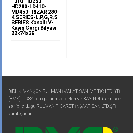
F310-HD250-
HD280-LD410-
MD450-IRIZAR 280-
K SERIES-L,P,G,R,S
SERIES Kanallı V-
Kayış Gergi Bilyası
22x74x39
BİRLİK MANŞON RULMAN İMALAT SAN. VE TİC.LTD.ŞTİ.
(BMS), 1984'ten günümüze gelen ve BAYINDIR'ların söz
sahibi olduğu RULMAN TİCARET İNŞAAT SAN.LTD.ŞTİ.
kuruluşudur.