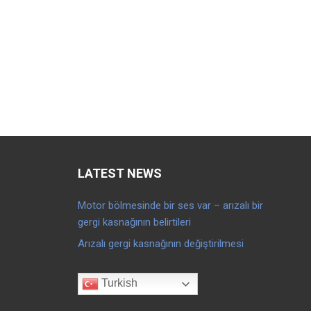
LATEST NEWS
Motor bölmesinde bir ses var – arızalı bir
gergi kasnağının belirtileri
Arızalı gergi kasnağının değiştirilmesi
Turkish