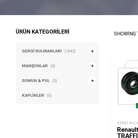
ÜRÜN KATEGORILERI
SHOWING 
GERGI RULMANLARI
(1642)
MANŞONLAR
(0)
SOMUN & PUL
(0)
KAPLINLER
(0)
GERGI RUL
Renaul
TRAFFI