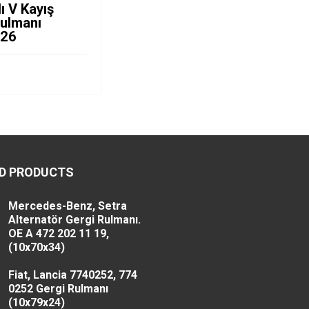
lı V Kayış
Rulmanı
x26
D PRODUCTS
Mercedes-Benz, Setra
Alternatör Gergi Rulmanı.
OE A 472 202 11 19,
(10x70x34)
Fiat, Lancia 7740252, 774
0252 Gergi Rulmanı
(10x79x24)