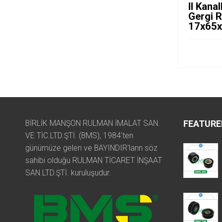
II Kanal
Gergi 
17x65
BİRLİK MANŞON RULMAN İMALAT SAN.
FEATURE
VE TİC.LTD.ŞTİ. (BMS), 1984'ten
günümüze gelen ve BAYINDIR'ların söz
sahibi olduğu RULMAN TİCARET İNŞAAT
SAN.LTD.ŞTİ. kuruluşudur.