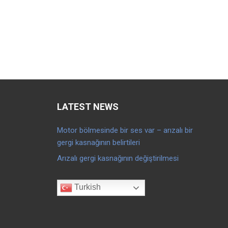
LATEST NEWS
Motor bölmesinde bir ses var – arızalı bir
gergi kasnağının belirtileri
Arızalı gergi kasnağının değiştirilmesi
Turkish