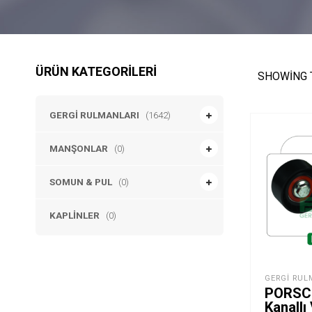
ÜRÜN KATEGORILERI
SHOWING 
GERGI RULMANLARI
(1642)
MANŞONLAR
(0)
SOMUN & PUL
(0)
KAPLINLER
(0)
GERGI RUL
PORSC
Kanallı