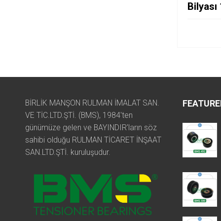
Bilyas
BİRLİK MANŞON RULMAN İMALAT SAN.
FEATURE
VE TİC.LTD.ŞTİ. (BMS), 1984'ten
günümüze gelen ve BAYINDIR'ların söz
sahibi olduğu RULMAN TİCARET İNŞAAT
SAN.LTD.ŞTİ. kuruluşudur.