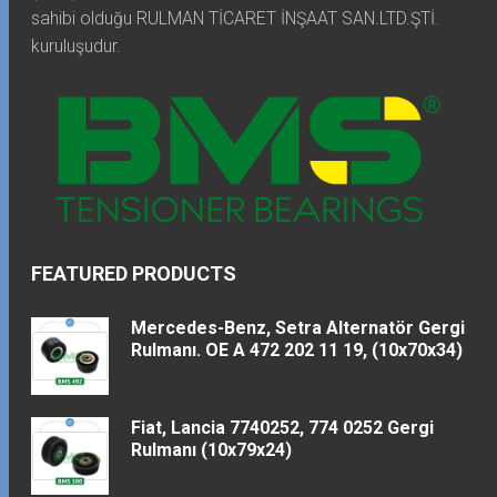
sahibi olduğu RULMAN TİCARET İNŞAAT SAN.LTD.ŞTİ.
kuruluşudur.
FEATURED PRODUCTS
Mercedes-Benz, Setra Alternatör Gergi
Rulmanı. OE A 472 202 11 19, (10x70x34)
Fiat, Lancia 7740252, 774 0252 Gergi
Rulmanı (10x79x24)