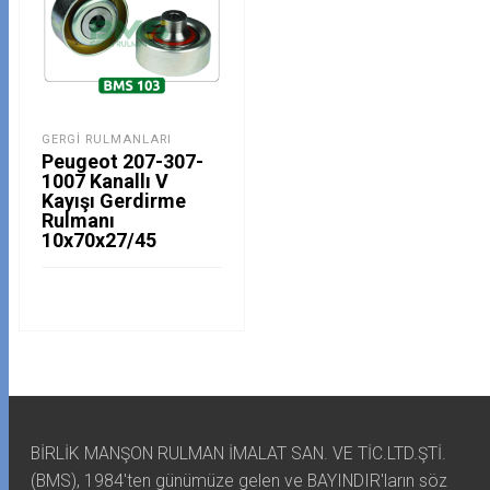
GERGI RULMANLARI
Peugeot 207-307-
1007 Kanallı V
Kayışı Gerdirme
Rulmanı
10x70x27/45
BİRLİK MANŞON RULMAN İMALAT SAN. VE TİC.LTD.ŞTİ.
(BMS), 1984'ten günümüze gelen ve BAYINDIR'ların söz