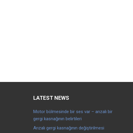
LATEST NEWS
Motor bölmesinde bir ses var – arızalı bir
gergi kasnağının belirtileri
Arızalı gergi kasnağının değiştirilmesi