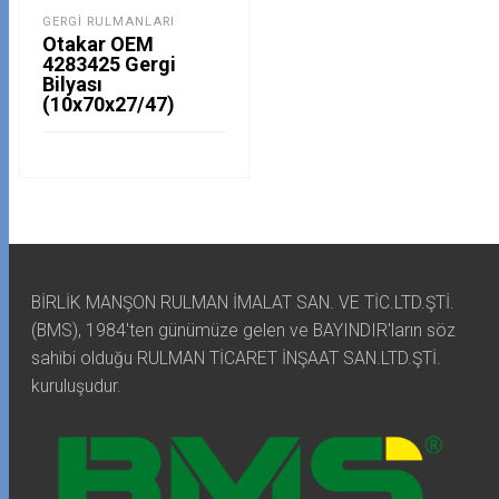
GERGI RULMANLARI
Otakar OEM
4283425 Gergi
Bilyası
(10x70x27/47)
BİRLİK MANŞON RULMAN İMALAT SAN. VE TİC.LTD.ŞTİ.
(BMS), 1984'ten günümüze gelen ve BAYINDIR'ların söz
sahibi olduğu RULMAN TİCARET İNŞAAT SAN.LTD.ŞTİ.
kuruluşudur.