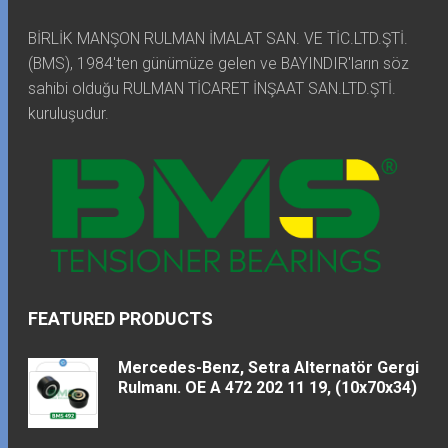
BİRLİK MANŞON RULMAN İMALAT SAN. VE TİC.LTD.ŞTİ.
(BMS), 1984'ten günümüze gelen ve BAYINDIR'ların söz
sahibi olduğu RULMAN TİCARET İNŞAAT SAN.LTD.ŞTİ.
kuruluşudur.
FEATURED PRODUCTS
Mercedes-Benz, Setra Alternatör Gergi
Rulmanı. OE A 472 202 11 19, (10x70x34)