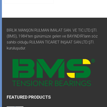
BİRLİK MANŞON RULMAN İMALAT SAN. VE TİC.LTD.ŞTİ.
(BMS), 1984'ten günümüze gelen ve BAYINDIR'ların söz
sahibi olduğu RULMAN TİCARET İNŞAAT SAN.LTD.ŞTİ.
kuruluşudur.
FEATURED PRODUCTS