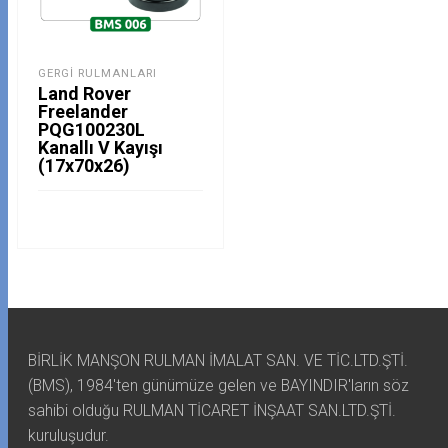
GERGI RULMANLARI
Land Rover
Freelander
PQG100230L
Kanallı V Kayışı
(17x70x26)
BİRLİK MANŞON RULMAN İMALAT SAN. VE TİC.LTD.ŞTİ.
(BMS), 1984'ten günümüze gelen ve BAYINDIR'ların söz
sahibi olduğu RULMAN TİCARET İNŞAAT SAN.LTD.ŞTİ.
kuruluşudur.