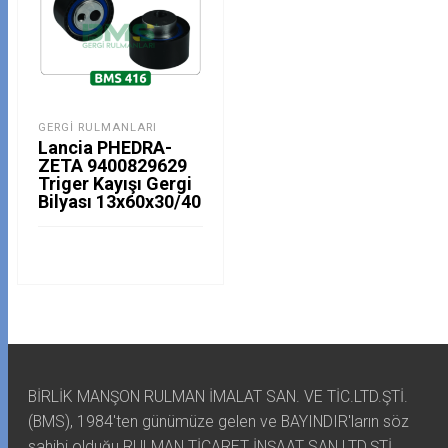
GERGI RULMANLARI
Lancia PHEDRA-
ZETA 9400829629
Triger Kayışı Gergi
Bilyası 13x60x30/40
BİRLİK MANŞON RULMAN İMALAT SAN. VE TİC.LTD.ŞTİ.
(BMS), 1984'ten günümüze gelen ve BAYINDIR'ların söz
sahibi olduğu RULMAN TİCARET İNŞAAT SAN.LTD.ŞTİ.