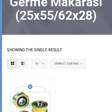
Germe Makarası
(25x55/62x28)
SHOWING THE SINGLE RESULT
16
DEFAULT SORTING