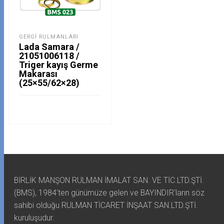
GERGI RULMANLARI
Lada Samara /
21051006118 /
Triger kayış Germe
Makarası
(25×55/62×28)
BİRLİK MANŞON RULMAN İMALAT SAN. VE TİC.LTD.ŞTİ.
(BMS), 1984'ten günümüze gelen ve BAYINDIR'ların söz
sahibi olduğu RULMAN TİCARET İNŞAAT SAN.LTD.ŞTİ.
kuruluşudur.