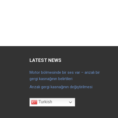
LATEST NEWS
Motor bölmesinde bir ses var – arızalı bir
gergi kasnağının belirtileri
Arızalı gergi kasnağının değiştirilmesi
Turkish