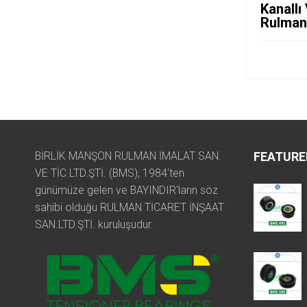
Kanallı
Rulman
BİRLİK MANŞON RULMAN İMALAT SAN.
FEATURE
VE TİC.LTD.ŞTİ. (BMS), 1984'ten
günümüze gelen ve BAYINDIR'ların söz
sahibi olduğu RULMAN TİCARET İNŞAAT
SAN.LTD.ŞTİ. kuruluşudur.