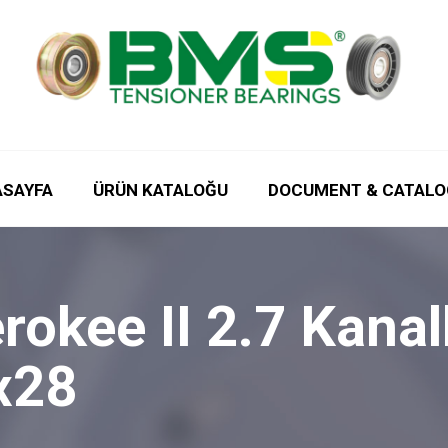
ASAYFA
ÜRÜN KATALOĞU
DOCUMENT & CATALO
okee II 2.7 Kanall
x28