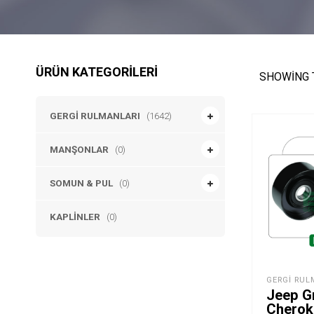
ÜRÜN KATEGORILERI
SHOWING 
GERGI RULMANLARI
(1642)
MANŞONLAR
(0)
SOMUN & PUL
(0)
KAPLINLER
(0)
GERGI RUL
Jeep G
Cheroke