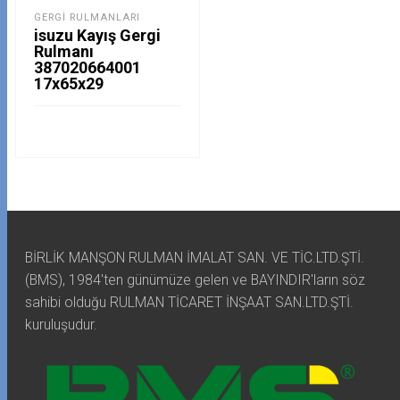
GERGI RULMANLARI
isuzu Kayış Gergi
Rulmanı
387020664001
17x65x29
BİRLİK MANŞON RULMAN İMALAT SAN. VE TİC.LTD.ŞTİ.
(BMS), 1984'ten günümüze gelen ve BAYINDIR'ların söz
sahibi olduğu RULMAN TİCARET İNŞAAT SAN.LTD.ŞTİ.
kuruluşudur.