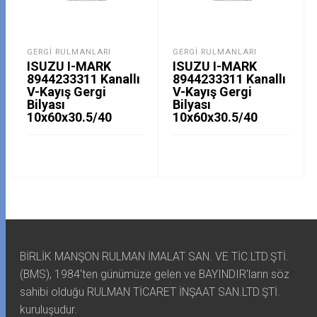
GERGI RULMANLARI
GERGI RULMANLARI
ISUZU I-MARK
ISUZU I-MARK
8944233311 Kanallı
8944233311 Kanallı
V-Kayış Gergi
V-Kayış Gergi
Bilyası
Bilyası
10x60x30.5/40
10x60x30.5/40
BİRLİK MANŞON RULMAN İMALAT SAN. VE TİC.LTD.ŞTİ.
(BMS), 1984'ten günümüze gelen ve BAYINDIR'ların söz
sahibi olduğu RULMAN TİCARET İNŞAAT SAN.LTD.ŞTİ.
kuruluşudur.