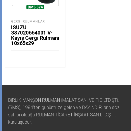
GERGI RULMANLARI
ISUZU
387020664001 V-
Kayış Gergi Rulmanı
10x65x29
BİRLİK MANŞON RULMAN İMALAT SAN. VE TİC.LTD.ŞTİ.
(BMS), 1984'ten günümüze gelen ve BAYINDIR'ların söz
sahibi olduğu RULMAN TİCARET İNŞAAT SAN.LTD.ŞTİ.
kuruluşudur.