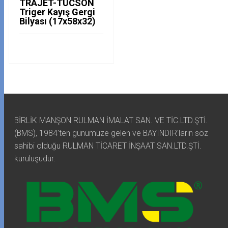
TRAJET-TUCSON
Triger Kayış Gergi
Bilyası (17x58x32)
BİRLİK MANŞON RULMAN İMALAT SAN. VE TİC.LTD.ŞTİ.
(BMS), 1984'ten günümüze gelen ve BAYINDIR'ların söz
sahibi olduğu RULMAN TİCARET İNŞAAT SAN.LTD.ŞTİ.
kuruluşudur.