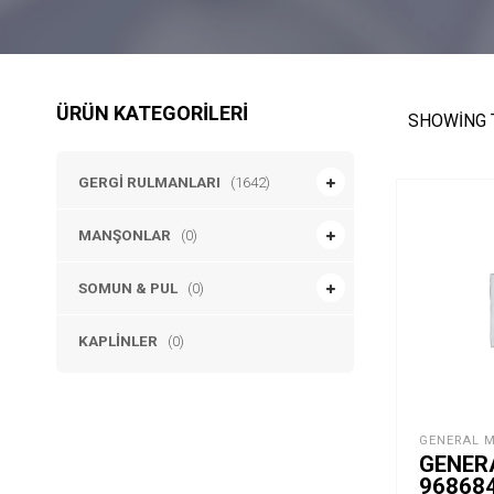
ÜRÜN KATEGORILERI
SHOWING 
GERGI RULMANLARI
(1642)
MANŞONLAR
(0)
SOMUN & PUL
(0)
KAPLINLER
(0)
GENERAL 
GENER
968684