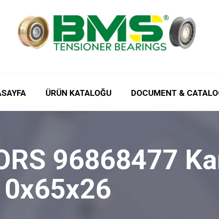
ASAYFA
ÜRÜN KATALOĞU
DOCUMENT & CATALO
S 96868477 Kana
10x65x26