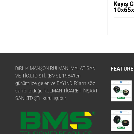
Kayış G
10x65
BİRLİK MANŞON RULMAN İMALAT SAN.
FEATURE
VE TİC.LTD.ŞTİ. (BMS), 1984'ten
günümüze gelen ve BAYINDIR'ların söz
sahibi olduğu RULMAN TİCARET İNŞAAT
SAN.LTD.ŞTİ. kuruluşudur.