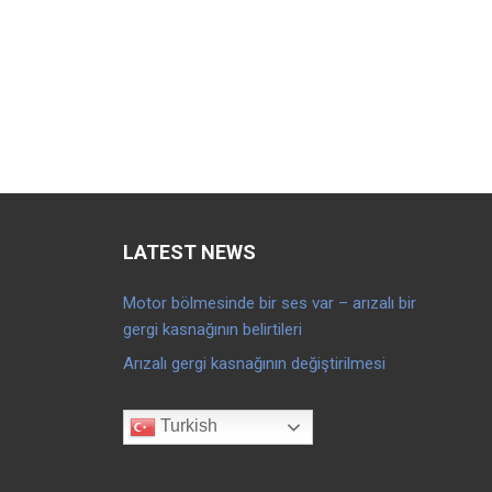
LATEST NEWS
Motor bölmesinde bir ses var – arızalı bir
gergi kasnağının belirtileri
Arızalı gergi kasnağının değiştirilmesi
Turkish