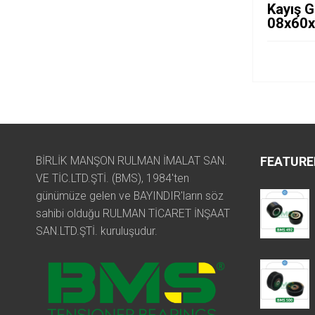
Kayış G
08x60
BİRLİK MANŞON RULMAN İMALAT SAN.
FEATURE
VE TİC.LTD.ŞTİ. (BMS), 1984'ten
günümüze gelen ve BAYINDIR'ların söz
sahibi olduğu RULMAN TİCARET İNŞAAT
SAN.LTD.ŞTİ. kuruluşudur.