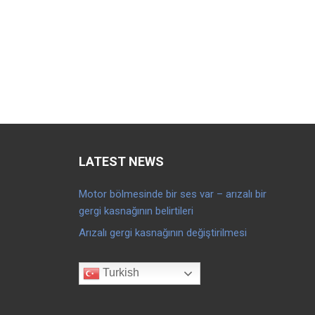
LATEST NEWS
Motor bölmesinde bir ses var – arızalı bir
gergi kasnağının belirtileri
Arızalı gergi kasnağının değiştirilmesi
Turkish