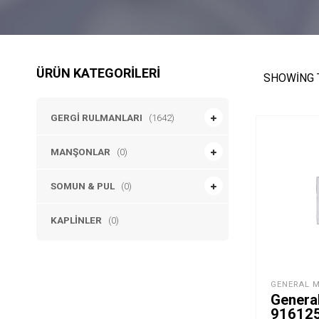
ÜRÜN KATEGORILERI
SHOWING 
GERGI RULMANLARI
(1642)
MANŞONLAR
(0)
SOMUN & PUL
(0)
KAPLINLER
(0)
GENERAL 
Genera
9161255