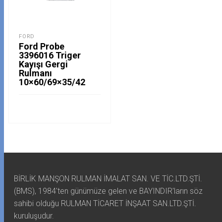
FORD
Ford Probe
3396016 Triger
Kayışı Gergi
Rulmanı
10×60/69×35/42
BİRLİK MANŞON RULMAN İMALAT SAN. VE TİC.LTD.ŞTİ.
(BMS), 1984'ten günümüze gelen ve BAYINDIR'ların söz
sahibi olduğu RULMAN TİCARET İNŞAAT SAN.LTD.ŞTİ.
kuruluşudur.