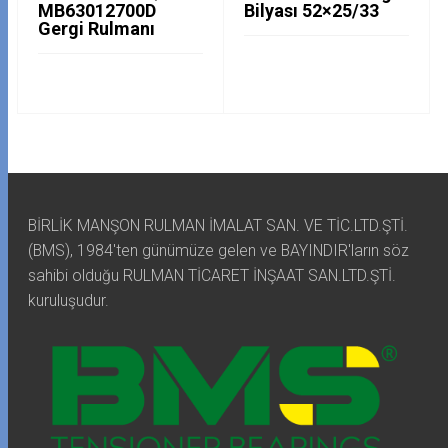
MB63012700D
Bilyası 52×25/33
Gergi Rulmanı
BİRLİK MANŞON RULMAN İMALAT SAN. VE TİC.LTD.ŞTİ.
(BMS), 1984'ten günümüze gelen ve BAYINDIR'ların söz
sahibi olduğu RULMAN TİCARET İNŞAAT SAN.LTD.ŞTİ.
kuruluşudur.