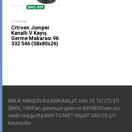
CITROEN
Citroen Jumper
Kanallı V Kayış
Germe Makarası 96
332 546 (08x80x26)
BİRLİK MANŞON RULMAN İMALAT SAN. VE TİC.LTD.ŞTİ.
(BMS), 1984'ten günümüze gelen ve BAYINDIR'ların söz
sahibi olduğu RULMAN TİCARET İNŞAAT SAN.LTD.ŞTİ.
kuruluşudur.