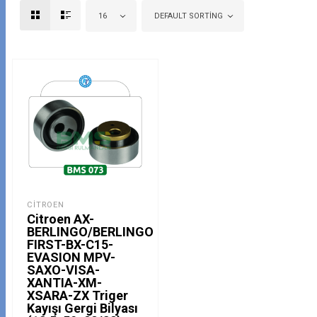
16
DEFAULT SORTING
CITROEN
Citroen AX-
BERLINGO/BERLINGO
FIRST-BX-C15-
EVASION MPV-
SAXO-VISA-
XANTIA-XM-
XSARA-ZX Triger
Kayışı Gergi Bilyası