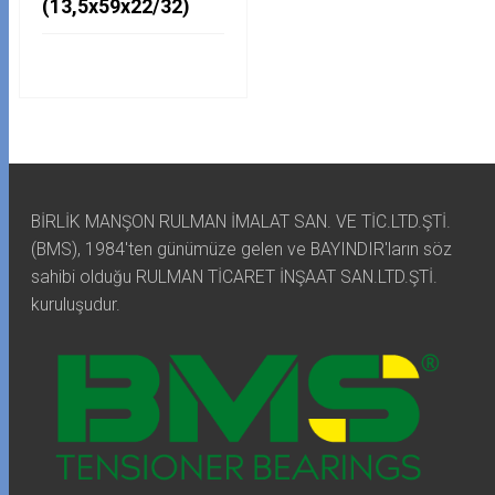
(13,5x59x22/32)
BİRLİK MANŞON RULMAN İMALAT SAN. VE TİC.LTD.ŞTİ.
(BMS), 1984'ten günümüze gelen ve BAYINDIR'ların söz
sahibi olduğu RULMAN TİCARET İNŞAAT SAN.LTD.ŞTİ.
kuruluşudur.