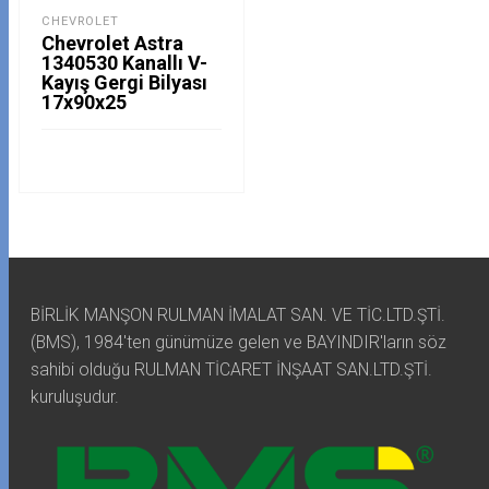
CHEVROLET
Chevrolet Astra
1340530 Kanallı V-
Kayış Gergi Bilyası
17x90x25
BİRLİK MANŞON RULMAN İMALAT SAN. VE TİC.LTD.ŞTİ.
(BMS), 1984'ten günümüze gelen ve BAYINDIR'ların söz
sahibi olduğu RULMAN TİCARET İNŞAAT SAN.LTD.ŞTİ.
kuruluşudur.