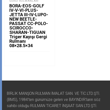
GERGI RULMANLARI
BORA-EOS-GOLF
IV-V-VI-PLUS-
JETTA III-IV-LUPO-
NEW BEETLE-
PASSAT CC-POLO-
SCIROCCO-
SHARAN-TIGUAN
Triger Kayışı Gergi
Rulmanı
08×28.5×34
BİRLİK MANŞON RULMAN İMALAT SAN. VE TİC.LTD.ŞTİ.
(BMS), 1984'ten günümüze gelen ve BAYINDIR'ların söz
sahibi olduğu RULMAN TİCARET İNŞAAT SAN.LTD.ŞTİ.