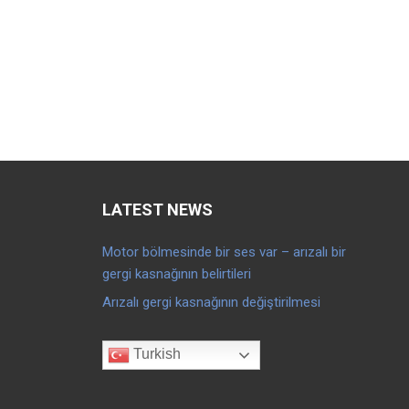
LATEST NEWS
Motor bölmesinde bir ses var – arızalı bir
gergi kasnağının belirtileri
Arızalı gergi kasnağının değiştirilmesi
Turkish