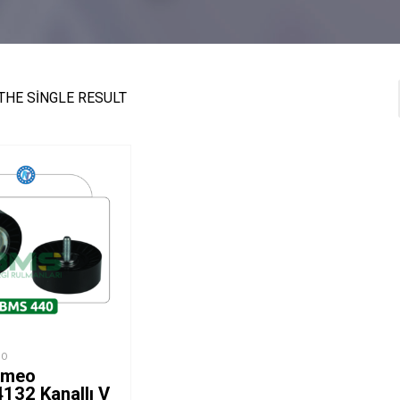
THE SINGLE RESULT
EO
omeo
132 Kanallı V