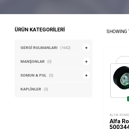
ÜRÜN KATEGORILERI
SHOWING 
GERGI RULMANLARI
(1642)
MANŞONLAR
(0)
SOMUN & PUL
(0)
KAPLINLER
(0)
ALFA ROM
Alfa R
500344