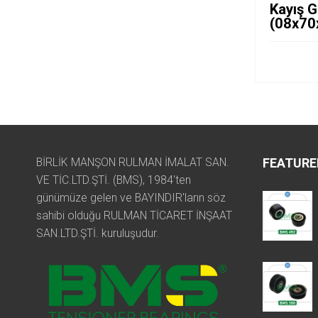
Kayış G
(08x70
BİRLİK MANŞON RULMAN İMALAT SAN.
FEATURE
VE TİC.LTD.ŞTİ. (BMS), 1984'ten
günümüze gelen ve BAYINDIR'ların söz
sahibi olduğu RULMAN TİCARET İNŞAAT
SAN.LTD.ŞTİ. kuruluşudur.