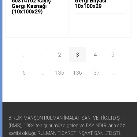
60814102 Kayış
Gergi Bilyası
Gergi Kasnağı
10x100x29
(10x100x29)
←
1
2
3
4
5
6
…
135
136
137
→
BİRLİK MANŞON RULMAN İMALAT SAN. VE TİC.LTD.ŞTİ.
(BMS), 1984'ten günümüze gelen ve BAYINDIR'ların söz
sahibi olduğu RULMAN TİCARET İNŞAAT SAN.LTD.ŞTİ.