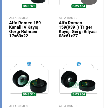
ALFA ROMEO
ALFA ROMEO
Alfa Romeo 159
Alfa Romeo
Kanallı V Kayış
159(939_) Triger
Gergi Rulmanı
Kayışı Gergi Bilyası
17x63x22
08x61x27
ALFA ROMEO
ALFA ROMEO