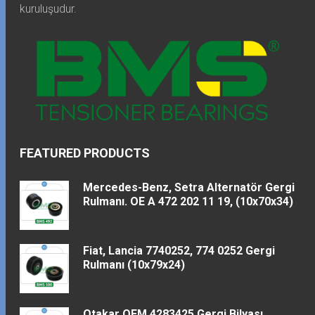
kuruluşudur.
FEATURED PRODUCTS
Mercedes-Benz, Setra Alternatör Gergi
Rulmanı. OE A 472 202 11 19, (10x70x34)
Fiat, Lancia 7740252, 774 0252 Gergi
Rulmanı (10x79x24)
Otakar OEM 4283425 Gergi Bilyası